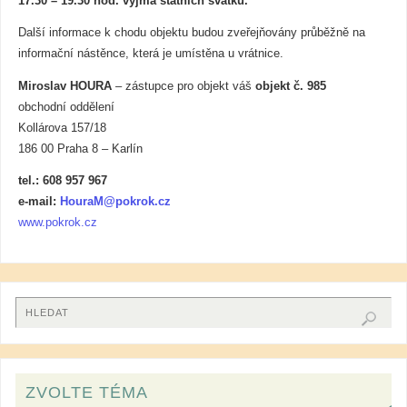
17.30 – 19.30 hod. vyjma státních svátků.
Další informace k chodu objektu budou zveřejňovány průběžně na
informační nástěnce, která je umístěna u vrátnice.
Miroslav HOURA
– zástupce pro objekt váš
objekt č. 985
obchodní oddělení
Kollárova 157/18
186 00 Praha 8 – Karlín
tel.: 608 957 967
e-mail:
HouraM@pokrok.cz
www.pokrok.cz
ZVOLTE TÉMA