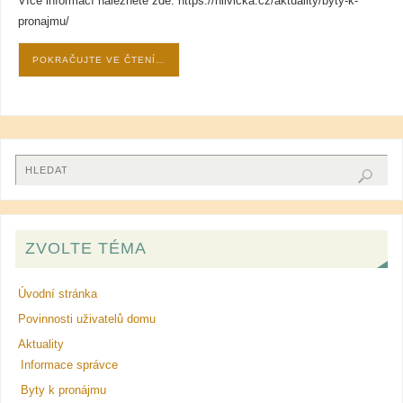
Více informací naleznete zde: https://hlivicka.cz/aktuality/byty-k-
pronajmu/
POKRAČUJTE VE ČTENÍ…
ZVOLTE TÉMA
Úvodní stránka
Povinnosti uživatelů domu
Aktuality
Informace správce
Byty k pronájmu