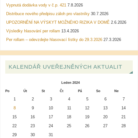
Vypnutá dodávka vody v č.p. 421
7.8.2026
Distribuce nového předpisu záloh pro vlastníky
30.7.2026
UPOZORNĚNÍ NA VÝSKYT MOŽNÉHO RIZIKA V DOMĚ
2.6.2026
Výsledky hlasování per rollam
13.4.2026
Per rollam – odevzdejte hlasovací lístky do 29.3.2026
27.3.2026
KALENDÁŘ UVEŘEJNĚNÝCH AKTUALIT
Leden 2024
Po
Út
St
Čt
Pá
So
Ne
1
2
3
4
5
6
7
8
9
10
11
12
13
14
15
16
17
18
19
20
21
22
23
24
25
26
27
28
29
30
31