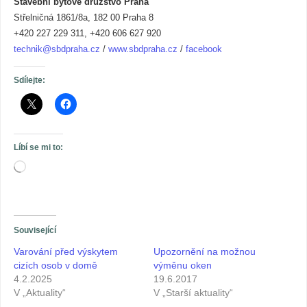
Stavební bytové družstvo Praha
Střelničná 1861/8a, 182 00 Praha 8
+420 227 229 311, +420 606 627 920
technik@sbdpraha.cz
/
www.sbdpraha.cz
/
facebook
Sdílejte:
Líbí se mi to:
Související
Varování před výskytem
Upozornění na možnou
cizích osob v domě
výměnu oken
4.2.2025
19.6.2017
V „Aktuality“
V „Starší aktuality“