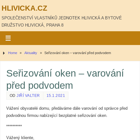
HLIVICKA.CZ
SPOLEČENSTVÍ VLASTNÍKŮ JEDNOTEK HLIVICKÁ A BYTOVÉ
DRUŽSTVO HLIVICKÁ, PRAHA 8
Home
»
Aktuality
»
Seřizování oken – varování před podvodem
Seřizování oken – varování
před podvodem
OD
JIŘÍ VALTER
15.1.2021
Vážení obyvatelé domu, předáváme dále varování od správce před
podvodnou firmou nabízející bezplatné seřizování oken.
**********
Vážený kliente,