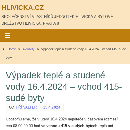
HLIVICKA.CZ
SPOLEČENSTVÍ VLASTNÍKŮ JEDNOTEK HLIVICKÁ A BYTOVÉ
DRUŽSTVO HLIVICKÁ, PRAHA 8
Home
»
Aktuality
»
Výpadek teplé a studené vody 16.4.2024 – vchod 415- sudé
byty
Výpadek teplé a studené
vody 16.4.2024 – vchod 415-
sudé byty
OD
JIŘÍ VALTER
15.4.2024
Upozorňujeme, že v úterý 16.4.2024 nepoteče v časovém rozmezí
cca 08:00-20:00 hod v
e vchodu 415 v
sudých bytech
teplá ani