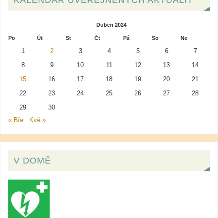
KALENDÁŘ UVEŘEJNĚNÝCH AKTUALIT
Duben 2024
Po
Út
St
Čt
Pá
So
Ne
1
2
3
4
5
6
7
8
9
10
11
12
13
14
15
16
17
18
19
20
21
22
23
24
25
26
27
28
29
30
« Bře
Kvě »
V DOMĚ