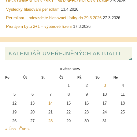
UPOZORNĚNÍ NA VÝSKYT MOŽNÉHO RIZIKA V DOMĚ
2.6.2026
Výsledky hlasování per rollam
13.4.2026
Per rollam – odevzdejte hlasovací lístky do 29.3.2026
27.3.2026
Pronájem bytu 2+1 – výběrové řízení
17.3.2026
KALENDÁŘ UVEŘEJNĚNÝCH AKTUALIT
Květen 2025
Po
Út
St
Čt
Pá
So
Ne
1
2
3
4
5
6
7
8
9
10
11
12
13
14
15
16
17
18
19
20
21
22
23
24
25
26
27
28
29
30
31
« Úno
Čvn »