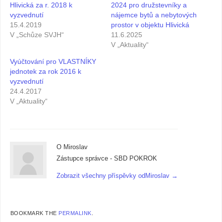
Hlivická za r. 2018 k
2024 pro družstevníky a
vyzvednutí
nájemce bytů a nebytových
15.4.2019
prostor v objektu Hlivická
V „Schůze SVJH“
11.6.2025
V „Aktuality“
Vyúčtování pro VLASTNÍKY
jednotek za rok 2016 k
vyzvednutí
24.4.2017
V „Aktuality“
O Miroslav
Zástupce správce - SBD POKROK
Zobrazit všechny příspěvky odMiroslav
→
BOOKMARK THE
PERMALINK
.